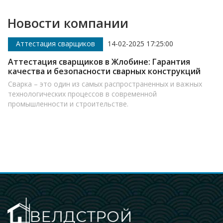
Новости компании
варщиков
14-02-2025 17:25:00
Аттестация с
варщиков в Жлобине: Гарантия
Аттестация с
езопасности сварных конструкций
надежности и
ин из самых распространенных и важных
Сварка – это те
 процессов в современной
роль в машиност
 и строительстве.
многих других о