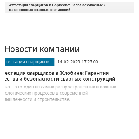
Аттестация сварщиков в Борисове: Залог безопасных и
качественных сварных соединений
|
Новости компании
2025 17:25:00
Аттестация сварщиков
14-02-
бине: Гарантия
Аттестация сварщиков в Пол
арных конструкций
надежности и безопасности 
остраненных и важных
Сварка – это технологический пр
ременной
роль в машиностроении, строитель
.
многих других отраслях промышле