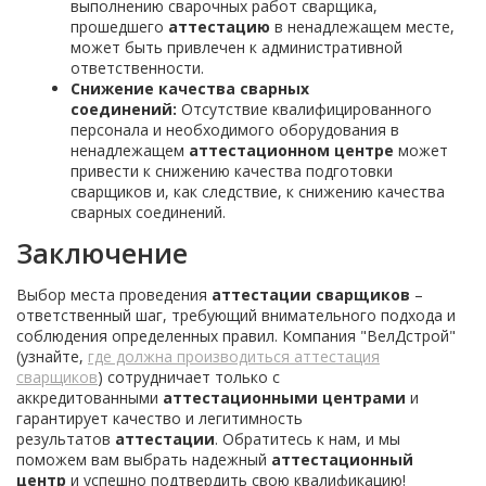
выполнению сварочных работ сварщика,
прошедшего
аттестацию
в ненадлежащем месте,
может быть привлечен к административной
ответственности.
Снижение качества сварных
соединений:
Отсутствие квалифицированного
персонала и необходимого оборудования в
ненадлежащем
аттестационном центре
может
привести к снижению качества подготовки
сварщиков и, как следствие, к снижению качества
сварных соединений.
Заключение
Выбор места проведения
аттестации сварщиков
–
ответственный шаг, требующий внимательного подхода и
соблюдения определенных правил. Компания "ВелДстрой"
(узнайте,
где должна производиться аттестация
сварщиков
) сотрудничает только с
аккредитованными
аттестационными центрами
и
гарантирует качество и легитимность
результатов
аттестации
. Обратитесь к нам, и мы
поможем вам выбрать надежный
аттестационный
центр
и успешно подтвердить свою квалификацию!