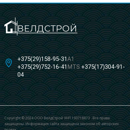
+375(29)158-95-31
A1
+375(29)752-16-41
MTS
+375(17)304-91-
04
Copyright © 2024 ООО ВелдСтрой УНП 193718873 . Все права
защищены. Информация сайта защищена законом об авторских
правах.